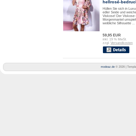
hellrosé-bedruc
Hüllen Sie sich in Luxu
edler Seide und weich
Viskose! Der Viskose-
Morgenmantel umspielt
weibliche Silhouette ...
59,95 EUR
inkl. 19 % MwSt.
zzgl.
Versandkosten
modeaz.de
© 2026 | Templ