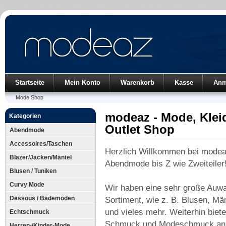
Startseite
Mein Konto
Warenkorb
Kasse
Anm
Mode Shop
modeaz - Mode, Kle
Kategorien
Outlet Shop
Abendmode
Accessoires/Taschen
Herzlich Willkommen bei modea
Blazer/Jacken/Mäntel
Abendmode bis Z wie Zweiteiler
Blusen / Tuniken
Curvy Mode
Wir haben eine sehr große Auw
Dessous / Bademoden
Sortiment, wie z. B. Blusen, Mä
und vieles mehr. Weiterhin biet
Echtschmuck
Schmuck und Modeschmuck an
Herren-/Kinder-Mode