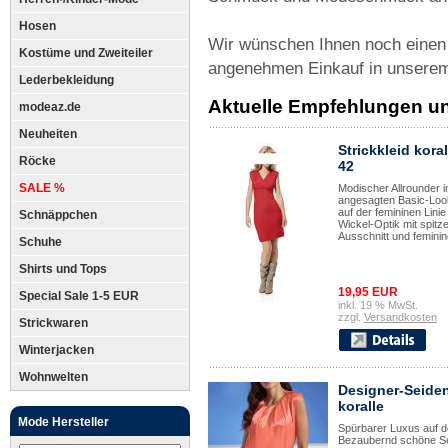
Hosen
Wir wünschen Ihnen noch einen 
Kostüme und Zweiteiler
angenehmen Einkauf in unsere
Lederbekleidung
Aktuelle Empfehlungen u
modeaz.de
Neuheiten
Strickkleid koral
Röcke
42
SALE %
Modischer Allrounder 
angesagten Basic-Loo
auf der femininen Linie 
Schnäppchen
Wickel-Optik mit spitz
Ausschnitt und feminine
Schuhe
Shirts und Tops
19,95 EUR
Special Sale 1-5 EUR
inkl. 19 % MwSt.
zzgl.
Versandkosten
Strickwaren
Winterjacken
Wohnwelten
Designer-Seide
koralle
Mode Hersteller
Spürbarer Luxus auf d
Bezaubernd schöne S