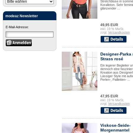
Stretchbluse in somme
Koralleton. Sehr femini
glänzender ...
modeaz Newsletter
49,95 EUR
E-Mail-Adresse:
inkl. 19 % MwSt.
zzgl.
Versandkosten
Designer-Parka 
Strass rosé
Ein legerer Begleiter u
dennoch eine faszinie
Kreation aus Designer
Lässiger Style mit auf
Perlen-, Pailletten- ...
47,95 EUR
inkl. 19 % MwSt.
zzgl.
Versandkosten
Viskose-Seide-
Morgenmantel