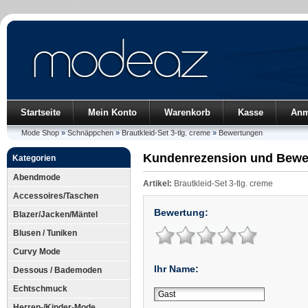
Startseite
Mein Konto
Warenkorb
Kasse
Anm
Mode Shop
»
Schnäppchen
»
Brautkleid-Set 3-tlg. creme
»
Bewertungen
Kundenrezension und Bewe
Kategorien
Abendmode
Artikel:
Brautkleid-Set 3-tlg. creme
Accessoires/Taschen
Bewertung:
Blazer/Jacken/Mäntel
Blusen / Tuniken
Curvy Mode
Ihr Name:
Dessous / Bademoden
Echtschmuck
Herren-/Kinder-Mode