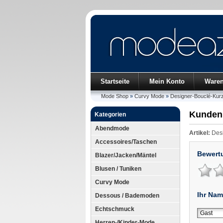
Startseite
Mein Konto
Ware
Mode Shop
»
Curvy Mode
»
Designer-Bouclé-Kurz
Kunden
Kategorien
Abendmode
Artikel:
Desi
Accessoires/Taschen
Bewert
Blazer/Jacken/Mäntel
Blusen / Tuniken
Curvy Mode
Ihr Nam
Dessous / Bademoden
Echtschmuck
Herren-/Kinder-Mode