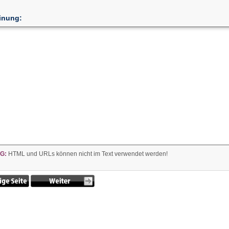
inung:
G:
HTML und URLs können nicht im Text verwendet werden!