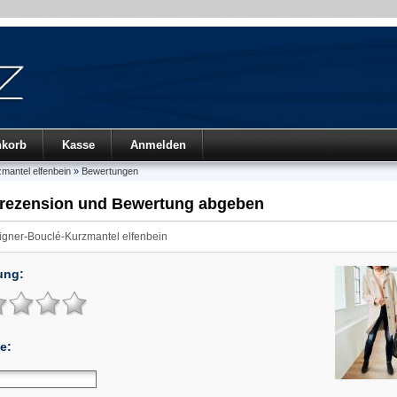
nkorb
Kasse
Anmelden
mantel elfenbein
»
Bewertungen
rezension und Bewertung abgeben
gner-Bouclé-Kurzmantel elfenbein
ung:
e: