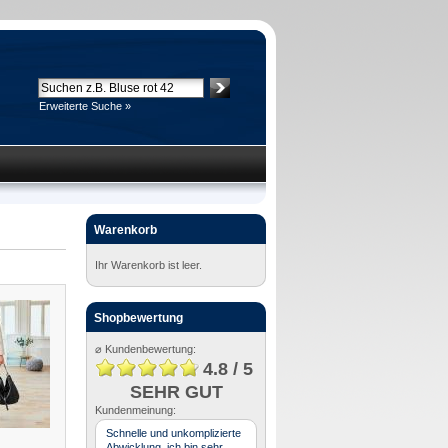
Erweiterte Suche »
Warenkorb
Ihr Warenkorb ist leer.
Shopbewertung
⌀ Kundenbewertung:
4.8 / 5
SEHR GUT
Kundenmeinung:
Schnelle und unkomplizierte
Abwicklung, ich bin sehr