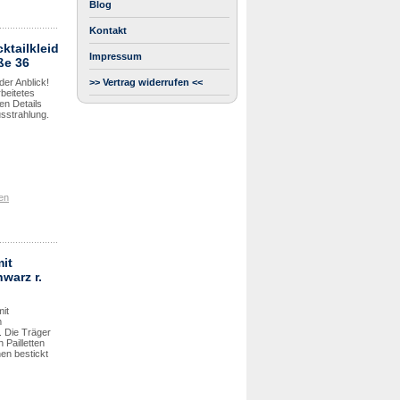
Blog
Kontakt
ktailkleid
Impressum
ße 36
er Anblick!
>> Vertrag widerrufen <<
beitetes
len Details
usstrahlung.
en
it
hwarz r.
mit
m
 Die Träger
 Pailletten
en bestickt