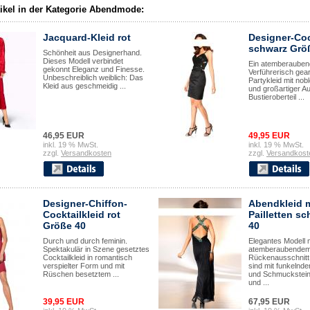
tikel in der Kategorie Abendmode:
Jacquard-Kleid rot
Designer-Coc
schwarz Grö
Schönheit aus Designerhand.
Dieses Modell verbindet
Ein atemberaubend
gekonnt Eleganz und Finesse.
Verführerisch gear
Unbeschreiblich weiblich: Das
Partykleid mit nob
Kleid aus geschmeidig ...
und großartiger A
Bustieroberteil ...
46,95 EUR
49,95 EUR
inkl. 19 % MwSt.
inkl. 19 % MwSt.
zzgl.
Versandkosten
zzgl.
Versandkost
Designer-Chiffon-
Abendkleid m
Cocktailkleid rot
Pailletten sc
Größe 40
40
Durch und durch feminin.
Elegantes Modell 
Spektakulär in Szene gesetztes
atemberaubende
Cocktailkleid in romantisch
Rückenausschnitt.
verspielter Form und mit
sind mit funkelnden
Rüschen besetztem ...
und Schmuckstein
und ...
39,95 EUR
67,95 EUR