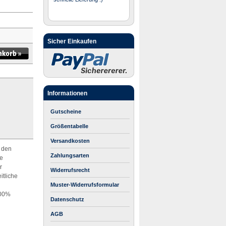
Sicher Einkaufen
Informationen
Gutscheine
Größentabelle
Versandkosten
t den
Zahlungsarten
ie
r
Widerrufsrecht
itliche
Muster-Widerrufsformular
100%
Datenschutz
AGB