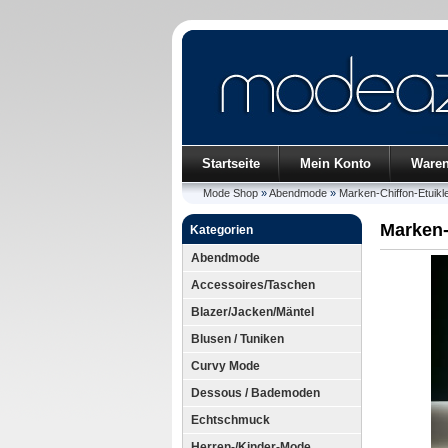
Startseite
Mein Konto
Ware
Mode Shop
»
Abendmode
»
Marken-Chiffon-Etuik
Marken-
Kategorien
Abendmode
Accessoires/Taschen
Blazer/Jacken/Mäntel
Blusen / Tuniken
Curvy Mode
Dessous / Bademoden
Echtschmuck
Herren-/Kinder-Mode