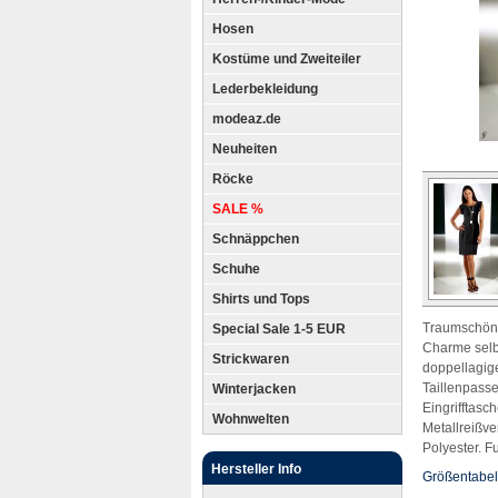
Hosen
Kostüme und Zweiteiler
Lederbekleidung
modeaz.de
Neuheiten
Röcke
SALE %
Schnäppchen
Schuhe
Shirts und Tops
Traumschöne
Special Sale 1-5 EUR
Charme selbs
Strickwaren
doppellagige
Taillenpasse
Winterjacken
Eingrifftasc
Wohnwelten
Metallreißv
Polyester. F
Hersteller Info
Größentabel