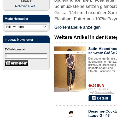
opulent funkelnden, facettierten,
APART
Schmucksteine setzen glamourös
Mehr von APART
Gr. ca. 144 cm. Luxuriöser Sam
Elasthan. Futter aus 100% Polye
Mode Hersteller
Größentabelle anzeigen
Weitere Artikel in der Ka
modeaz Newsletter
Satin-Abendho
E-Mail-Adresse:
schwarz Größe 
Der couturige Schnitt 
edel schimmernde Sati
ultimativer Dresscode 
höchste Ansprüche.
Stilvolle.Satinhose mit .
49,95 EUR
inkl. 19 % MwSt.
zzgl.
Versandkosten
Designer-Cockta
taupe Gr. 46