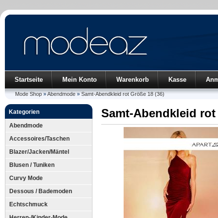
Startseite
Mein Konto
Warenkorb
Kasse
Anm
Mode Shop
»
Abendmode
»
Samt-Abendkleid rot Größe 18 (36)
Samt-Abendkleid rot 
Kategorien
Abendmode
Accessoires/Taschen
Blazer/Jacken/Mäntel
Blusen / Tuniken
Curvy Mode
Dessous / Bademoden
Echtschmuck
Herren-/Kinder-Mode