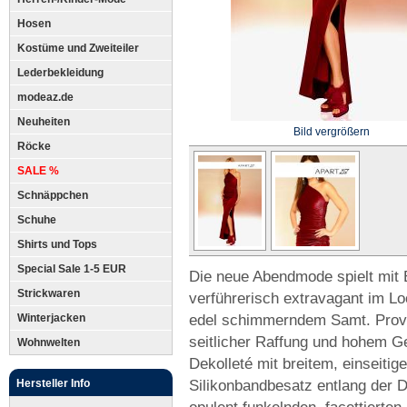
Hosen
Kostüme und Zweiteiler
Lederbekleidung
modeaz.de
Neuheiten
Bild vergrößern
Röcke
SALE %
Schnäppchen
Schuhe
Shirts und Tops
Special Sale 1-5 EUR
Die neue Abendmode spielt mit E
Strickwaren
verführerisch extravagant im Lo
edel schimmerndem Samt. Provok
Winterjacken
seitlicher Raffung und hohem G
Wohnwelten
Dekolleté mit breitem, einseiti
Silikonbandbesatz entlang der D
Hersteller Info