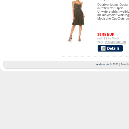
Detailverliebtes Desig
in raffinierter Optik.
Unwiderstehlich weibli
mit maximaler Wirkung
Modische Cut-Outs und
39,95 EUR
inkl. 19 % MwSt.
zzgl.
Versandkosten
modeaz.de
© 2026 | Templ