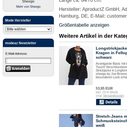
Länge ca. 64/70 cm.
Sheego
Mehr von Sheego
Hersteller: AproductZ GmbH, Ad
Hamburg, DE, E-Mail: custome
Mode Hersteller
Größentabelle anzeigen
Weitere Artikel in der Kat
modeaz Newsletter
Longstrickjacke
Kragen in Fellop
E-Mail-Adresse:
schwarz
Avantgarde-Basic mit 
Touch! Verschlusslose
Strickjacke in Longfor
sheego by Joe Browns
besonderen Look erhält
53,95 EUR
inkl. 19 % MwSt.
zzgl.
Versandkosten
Stretch-Jeans m
Schmucksteinc
weiß