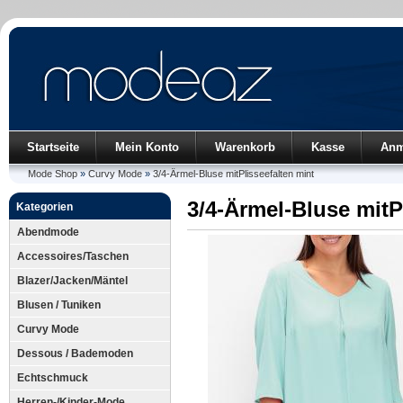
Startseite
Mein Konto
Warenkorb
Kasse
Anm
Mode Shop
»
Curvy Mode
»
3/4-Ärmel-Bluse mitPlisseefalten mint
3/4-Ärmel-Bluse mitP
Kategorien
Abendmode
Accessoires/Taschen
Blazer/Jacken/Mäntel
Blusen / Tuniken
Curvy Mode
Dessous / Bademoden
Echtschmuck
Herren-/Kinder-Mode