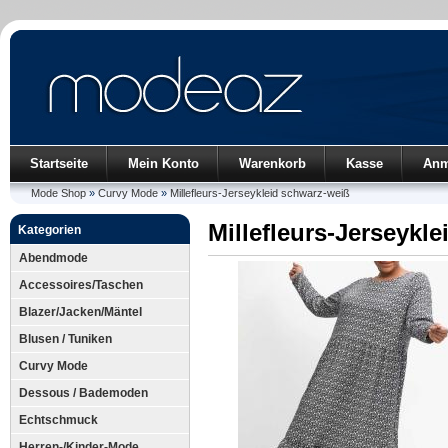
Startseite
Mein Konto
Warenkorb
Kasse
Anm
Mode Shop
»
Curvy Mode
»
Millefleurs-Jerseykleid schwarz-weiß
Millefleurs-Jerseykl
Kategorien
Abendmode
Accessoires/Taschen
Blazer/Jacken/Mäntel
Blusen / Tuniken
Curvy Mode
Dessous / Bademoden
Echtschmuck
Herren-/Kinder-Mode