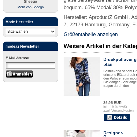
glatte Jerseyware fällt schön un
Sheego
bequem. 65% Modal/ 30% Polyes
Mehr von Sheego
Hersteller: AproductZ GmbH, A
Mode Hersteller
7, 22179 Hamburg, Germany, E
Größentabelle anzeigen
Weitere Artikel in der Kat
modeaz Newsletter
E-Mail-Adresse:
Druckpullover g
blau
Bestrickend schön! De
erlesene Blätterdruck
den Pullover zum mod
Blickfänger. Sehr ang
tragen durch den ...
35,95 EUR
inkl. 19 % MwSt.
zzgl.
Versandkosten
Designer-