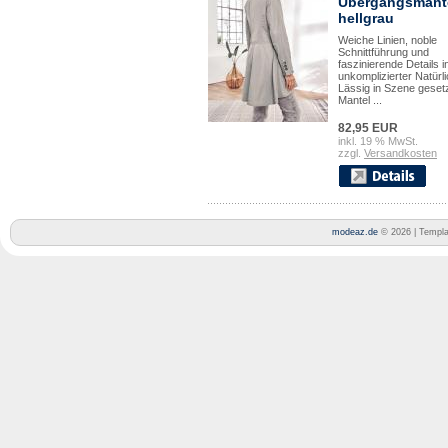
Übergangsmant
hellgrau
Weiche Linien, noble
Schnittführung und
faszinierende Details i
unkomplizierter Natürli
Lässig in Szene geset
Mantel ...
82,95 EUR
inkl. 19 % MwSt.
zzgl.
Versandkosten
modeaz.de
© 2026 | Templ