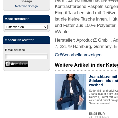
warm. Zu schließen ist die Wes
Sheego
Kontrastfarbene Paspeln sorgen
Mehr von Sheego
Eingrifftaschen sind mit Reißve
ist die kleine Tasche innen. Hü
Mode Hersteller
und Futter aus 100% Polyester.
#Winter
Hersteller: AproductZ GmbH, A
modeaz Newsletter
7, 22179 Hamburg, Germany, E
E-Mail-Adresse:
Größentabelle anzeigen
Weitere Artikel in der Kat
Jeansblazer mit
Stickerei blue-s
washed
So feminin und edel ka
Jeans-Blazer sein! Die
Denim-Qualität fällt w
weich und endet am g
Saum vorne und ...
58,95 EUR
inkl. 19 % MwSt.