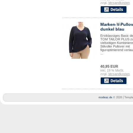
zzgl.
Versandkosten
Marken-V-Pullov
dunkel blau
Erstklassiges Basic d
TOM TAILOR PLUS z
vielseitigen Kombiniere
Stilvoller Pullover mit
figuroptimierend verl
...
40,95 EUR
inkl. 19 % MwSt.
zzgl.
Versandkosten
modeaz.de
© 2026 | Templ