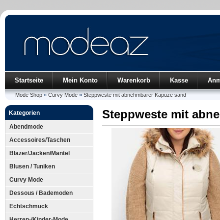
Startseite
Mein Konto
Warenkorb
Kasse
Anm
Mode Shop
»
Curvy Mode
»
Steppweste mit abnehmbarer Kapuze sand
Steppweste mit abn
Kategorien
Abendmode
Accessoires/Taschen
Blazer/Jacken/Mäntel
Blusen / Tuniken
Curvy Mode
Dessous / Bademoden
Echtschmuck
Herren-/Kinder-Mode