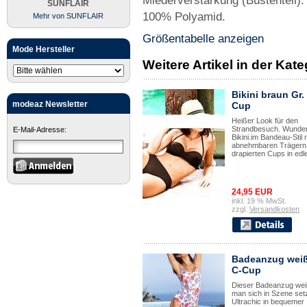
Miederverstärkung (Büstenteil):
SUNFLAIR
100% Polyamid.
Mehr von SUNFLAIR
Größentabelle anzeigen
Mode Hersteller
Weitere Artikel in der Ka
Bikini braun Gr.
modeaz Newsletter
Cup
Heißer Look für den
Strandbesuch. Wunde
E-Mail-Adresse:
Bikini.im Bandeau-Stil 
abnehmbaren Trägern.
drapierten Cups in edler
24,95 EUR
inkl. 19 % MwSt.
zzgl.
Versandkosten
Badeanzug wei
C-Cup
Dieser Badeanzug wei
man sich in Szene setz
Ultrachic in bequemer