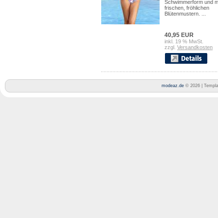
Schwimmerform und m
frischen, fröhlichen
Blütenmustern. ...
40,95 EUR
inkl. 19 % MwSt.
zzgl.
Versandkosten
modeaz.de
© 2026 | Templ