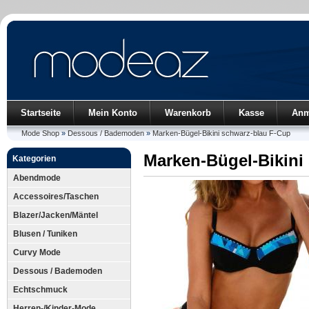
Startseite
Mein Konto
Warenkorb
Kasse
Anm
Mode Shop
»
Dessous / Bademoden
»
Marken-Bügel-Bikini schwarz-blau F-Cup
Marken-Bügel-Bikini
Kategorien
Abendmode
Accessoires/Taschen
Blazer/Jacken/Mäntel
Blusen / Tuniken
Curvy Mode
Dessous / Bademoden
Echtschmuck
Herren-/Kinder-Mode