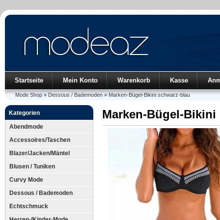
Startseite
Mein Konto
Warenkorb
Kasse
Anm
Mode Shop
»
Dessous / Bademoden
»
Marken-Bügel-Bikini schwarz-blau
Marken-Bügel-Bikini
Kategorien
Abendmode
Accessoires/Taschen
Blazer/Jacken/Mäntel
Blusen / Tuniken
Curvy Mode
Dessous / Bademoden
Echtschmuck
Herren-/Kinder-Mode