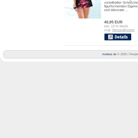
vorteilhafter Schößche
figurformenden Eigens
und dekorativ ...
40,95 EUR
inkl. 19 % MwSt.
zzgl.
Versandkosten
modeaz.de
© 2026 | Templ