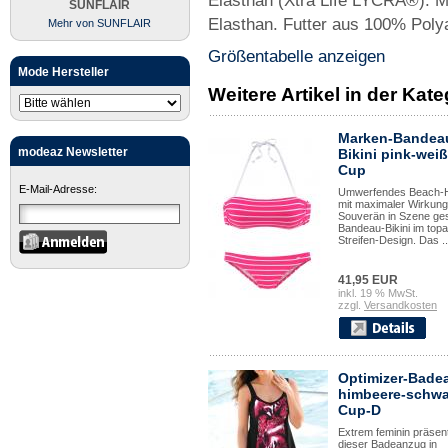
Elasthan (Xtra Life LYCRA®). 
SUNFLAIR
Elasthan. Futter aus 100% Poly
Mehr von SUNFLAIR
Größentabelle anzeigen
Mode Hersteller
Weitere Artikel in der Ka
Marken-Bandea
modeaz Newsletter
Bikini pink-weiß
Cup
E-Mail-Adresse:
Umwerfendes Beach-Hi
mit maximaler Wirkung
Souverän in Szene ges
Bandeau-Bikini im topa
Streifen-Design. Das ..
41,95 EUR
inkl. 19 % MwSt.
zzgl.
Versandkosten
Optimizer-Bade
himbeere-schwa
Cup-D
Extrem feminin präsent
dieser Badeanzug in