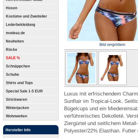
Hosen
Kostüme und Zweiteiler
Lederbekleidung
modeaz.de
Neuheiten
Bild vergrößern
Röcke
SALE %
Schnäppchen
Schuhe
Shirts und Tops
Special Sale 1-5 EUR
Luxus mit erfrischendem Charme
Strickwaren
Sunflair im Tropical-Look. Seitl
Bügelcups und ein Miedereinsatz
Winterjacken
verführerisches Dekolleté. Vers
Wohnwelten
Ziergürtel und seitlichem Metal
Polyester/22% Elasthan. Futter
Hersteller Info