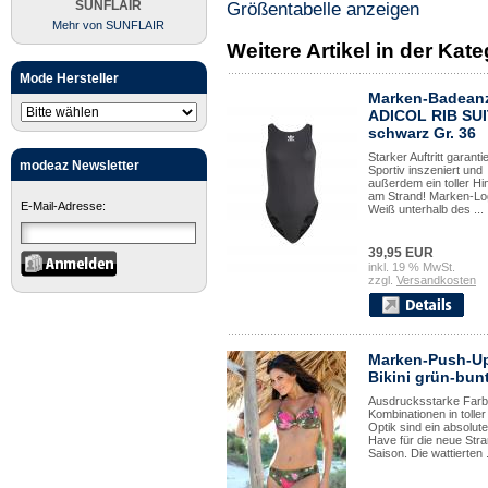
SUNFLAIR
Größentabelle anzeigen
Mehr von SUNFLAIR
Weitere Artikel in der Ka
Mode Hersteller
Marken-Badean
ADICOL RIB SU
schwarz Gr. 36
Starker Auftritt garantie
modeaz Newsletter
Sportiv inszeniert und
außerdem ein toller H
am Strand! Marken-Lo
E-Mail-Adresse:
Weiß unterhalb des ...
39,95 EUR
inkl. 19 % MwSt.
zzgl.
Versandkosten
Marken-Push-U
Bikini grün-bun
Ausdrucksstarke Farb
Kombinationen in toller
Optik sind ein absolut
Have für die neue Stra
Saison. Die wattierten .