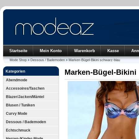
Startseite
Mein Konto
Warenkorb
Kasse
Anm
Mode Shop
»
Dessous / Bademoden
»
Marken-Bügel-Bikini schwarz-blau
Marken-Bügel-Bikini
Kategorien
Abendmode
Accessoires/Taschen
Blazer/Jacken/Mäntel
Blusen / Tuniken
Curvy Mode
Dessous / Bademoden
Echtschmuck
Herren-/Kinder-Mode