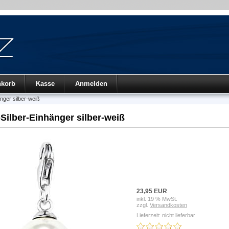
nkorb
Kasse
Anmelden
nger silber-weiß
Silber-Einhänger silber-weiß
23,95 EUR
inkl. 19 % MwSt.
zzgl.
Versandkosten
Lieferzeit: nicht lieferbar