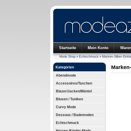
Startseite
Mein Konto
Ware
Mode Shop
»
Echtschmuck
»
Marken-Silber-Einhä
Marken-
Kategorien
Abendmode
Accessoires/Taschen
Blazer/Jacken/Mäntel
Blusen / Tuniken
Curvy Mode
Dessous / Bademoden
Echtschmuck
Herren-/Kinder-Mode