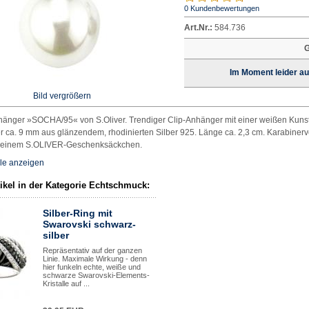
0 Kundenbewertungen
Art.Nr.:
584.736
G
Im Moment leider au
Bild vergrößern
änger »SOCHA/95« von S.Oliver. Trendiger Clip-Anhänger mit einer weißen Kunsts
 ca. 9 mm aus glänzendem, rhodinierten Silber 925. Länge ca. 2,3 cm. Karabinerv
n einem S.OLIVER-Geschenksäckchen.
le anzeigen
tikel in der Kategorie Echtschmuck:
Silber-Ring mit
Swarovski schwarz-
silber
Repräsentativ auf der ganzen
Linie. Maximale Wirkung - denn
hier funkeln echte, weiße und
schwarze Swarovski-Elements-
Kristalle auf ...