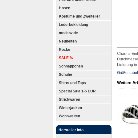
Hosen
Kostüme und Zweiteiler
Lederbekleidung
modeaz.de
Neuheiten
Röcke
Charms-Einh
SALE %
Durchmesser
Lieferung i
Schnäppchen
Größentabel
Schuhe
Weitere Ar
Shirts und Tops
Special Sale 1-5 EUR
Strickwaren
Winterjacken
Wohnwelten
Hersteller Info