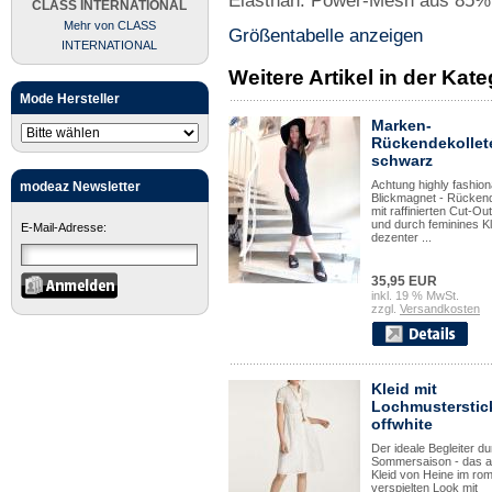
Elasthan. Power-Mesh aus 85%
CLASS INTERNATIONAL
Mehr von CLASS
Größentabelle anzeigen
INTERNATIONAL
Weitere Artikel in der Kate
Mode Hersteller
Marken-
Rückendekollet
schwarz
Achtung highly fashion
modeaz Newsletter
Blickmagnet - Rückend
mit raffinierten Cut-Ou
und durch feminines Kl
E-Mail-Adresse:
dezenter ...
35,95 EUR
inkl. 19 % MwSt.
zzgl.
Versandkosten
Kleid mit
Lochmusterstic
offwhite
Der ideale Begleiter du
Sommersaison - das at
Kleid von Heine im ro
verspielten Look mit