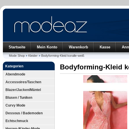
Startseite
Mein Konto
Warenkorb
Kasse
Anm
Mode Shop
»
Kleider
»
Bodyforming-Kleid koralle-weiß
Bodyforming-Kleid k
Kategorien
Abendmode
Accessoires/Taschen
Blazer/Jacken/Mäntel
Blusen / Tuniken
Curvy Mode
Dessous / Bademoden
Echtschmuck
Herren-/Kinder-Mode