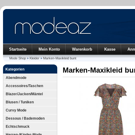
Startseite
Mein Konto
Warenkorb
Kasse
Anm
Mode Shop
»
Kleider
»
Marken-Maxikleid bunt
Marken-Maxikleid bu
Kategorien
Abendmode
Accessoires/Taschen
Blazer/Jacken/Mäntel
Blusen / Tuniken
Curvy Mode
Dessous / Bademoden
Echtschmuck
Herren-/Kinder-Mode