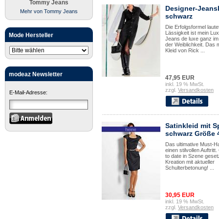
Tommy Jeans
Designer-Jeans
Mehr von Tommy Jeans
schwarz
Die Erfolgsformel laute
Lässigkeit ist mein Lu
Mode Hersteller
Jeans de luxe ganz im
der Weiblichkeit. Das
Kleid von Rick ...
modeaz Newsletter
47,95 EUR
inkl. 19 % MwSt.
zzgl.
Versandkosten
E-Mail-Adresse:
Satinkleid mit S
schwarz Größe 
Das ultimative Must-H
einen stilvollen Auftrit
to date in Szene geset
Kreation mit aktueller
Schulterbetonung! ...
30,95 EUR
inkl. 19 % MwSt.
zzgl.
Versandkosten