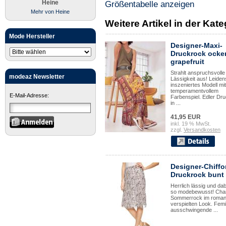
Heine
Größentabelle anzeigen
Mehr von Heine
Weitere Artikel in der Kat
Mode Hersteller
Designer-Maxi-
Druckrock ocker
grapefruit
Strahlt anspruchsvolle
modeaz Newsletter
Lässigkeit aus! Leiden
inszeniertes Modell mit
temperamentvollem
E-Mail-Adresse:
Farbenspiel. Edler Dr
in ...
41,95 EUR
inkl. 19 % MwSt.
zzgl.
Versandkosten
Designer-Chiffo
Druckrock bunt
Herrlich lässig und da
so modebewusst! Cha
Sommerrock im roman
verspielten Look. Femi
ausschwingende ...