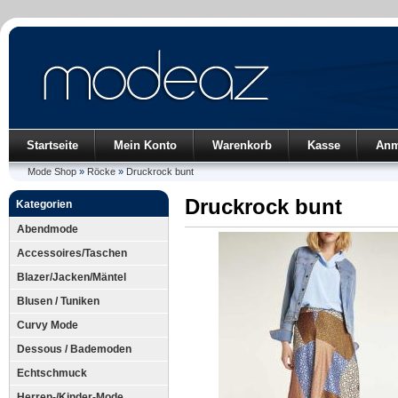
Startseite
Mein Konto
Warenkorb
Kasse
Anm
Mode Shop
»
Röcke
»
Druckrock bunt
Druckrock bunt
Kategorien
Abendmode
Accessoires/Taschen
Blazer/Jacken/Mäntel
Blusen / Tuniken
Curvy Mode
Dessous / Bademoden
Echtschmuck
Herren-/Kinder-Mode