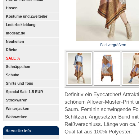
Hosen
Kostüme und Zweiteiler
Lederbekleidung
modeaz.de
Neuheiten
Bild vergrößern
Röcke
SALE %
Schnäppchen
Schuhe
Shirts und Tops
Special Sale 1-5 EUR
Definitiv ein Eyecatcher! Attrak
Strickwaren
schönem Allover-Muster-Print u
Saum. Feminin schwingende Form
Winterjacken
Schlitzen. Angesetzter Bund mi
Wohnwelten
Reißverschluss. Länge von ca. 
Qualität aus 100% Polyester.
Hersteller Info