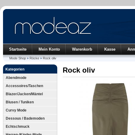
Startseite
Mein Konto
Warenkorb
Kasse
Anm
Mode Shop
»
Röcke
»
Rock oliv
Rock oliv
Kategorien
Abendmode
Accessoires/Taschen
Blazer/Jacken/Mäntel
Blusen / Tuniken
Curvy Mode
Dessous / Bademoden
Echtschmuck
Herren-/Kinder-Mode