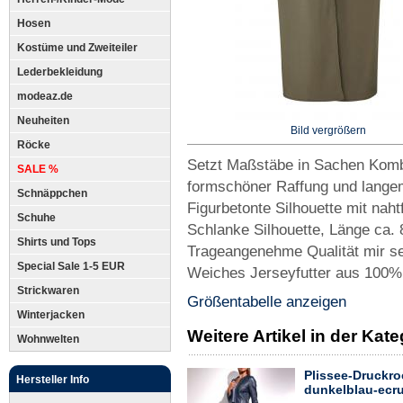
Hosen
Kostüme und Zweiteiler
Lederbekleidung
modeaz.de
Neuheiten
Bild vergrößern
Röcke
Setzt Maßstäbe in Sachen Kom
SALE %
formschöner Raffung und langem
Schnäppchen
Figurbetonte Silhouette mit nah
Schuhe
Schlanke Silhouette, Länge ca.
Shirts und Tops
Trageangenehme Qualität mir s
Special Sale 1-5 EUR
Weiches Jerseyfutter aus 100% 
Strickwaren
Größentabelle anzeigen
Winterjacken
Weitere Artikel in der Kat
Wohnwelten
Plissee-Druckro
Hersteller Info
dunkelblau-ecr