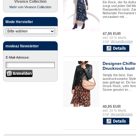
Vivance Collection
Ein Rock, der für Aufs
sorgt und jeden Stil-Mi
Mehr von Vivance Collection
Rampenlicht rückt. Zar
fließender Permanent-
verzaubert mit ...
Mode Hersteller
47,95 EUR
inkl. 19 % MwSt.
zzgl.
Versandkosten
modeaz Newsletter
E-Mail-Adresse:
Designer-Chiffo
Druckrock bunt
Simply the best. Das
ausdrucksstarke Stylin
was gefragt ist. Ein lu
Druck-Rock, sehr femi
Szene gesetzt im ...
40,95 EUR
inkl. 19 % MwSt.
zzgl.
Versandkosten