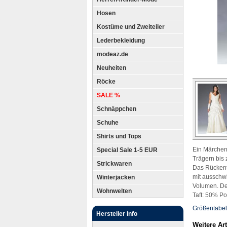
Hosen
Kostüme und Zweiteiler
Lederbekleidung
modeaz.de
Neuheiten
Röcke
SALE %
Schnäppchen
Schuhe
Shirts und Tops
Ein Märchen-
Special Sale 1-5 EUR
Trägern bis 
Strickwaren
Das Rückente
mit ausschwi
Winterjacken
Volumen. Der
Wohnwelten
Taft: 50% Po
Größentabel
Hersteller Info
Weitere Ar