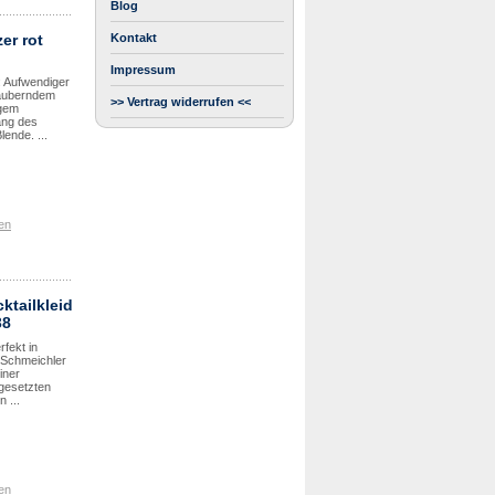
Blog
er rot
Kontakt
Impressum
: Aufwendiger
auberndem
>> Vertrag widerrufen <<
igem
ang des
ende. ...
en
ktailkleid
38
rfekt in
 Schmeichler
iner
fgesetzten
 ...
en