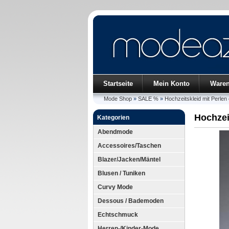
Startseite
Mein Konto
Ware
Mode Shop
»
SALE %
»
Hochzeitskleid mit Perle
Hochzei
Kategorien
Abendmode
Accessoires/Taschen
Blazer/Jacken/Mäntel
Blusen / Tuniken
Curvy Mode
Dessous / Bademoden
Echtschmuck
Herren-/Kinder-Mode