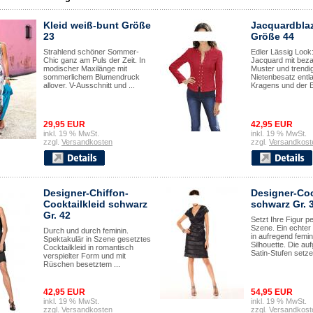
Kleid weiß-bunt Größe
Jacquardblaz
23
Größe 44
Strahlend schöner Sommer-
Edler Lässig Look
Chic ganz am Puls der Zeit. In
Jacquard mit bez
modischer Maxilänge mit
Muster und trend
sommerlichem Blumendruck
Nietenbesatz entl
allover. V-Ausschnitt und ...
Kragens und der Bl
29,95 EUR
42,95 EUR
inkl. 19 % MwSt.
inkl. 19 % MwSt.
zzgl.
Versandkosten
zzgl.
Versandkost
Designer-Chiffon-
Designer-Coc
Cocktailkleid schwarz
schwarz Gr. 
Gr. 42
Setzt Ihre Figur pe
Szene. Ein echter
Durch und durch feminin.
in aufregend femin
Spektakulär in Szene gesetztes
Silhouette. Die au
Cocktailkleid in romantisch
Satin-Stufen setzen
verspielter Form und mit
Rüschen besetztem ...
42,95 EUR
54,95 EUR
inkl. 19 % MwSt.
inkl. 19 % MwSt.
zzgl.
Versandkosten
zzgl.
Versandkost