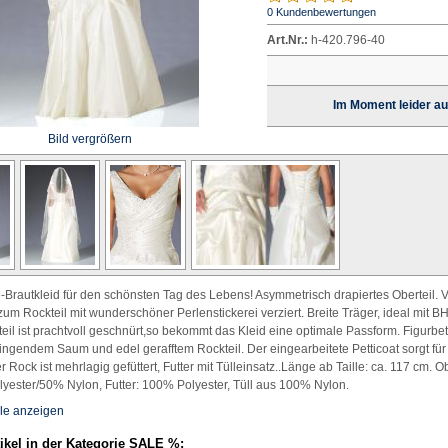
0 Kundenbewertungen
Art.Nr.:
h-420.796-40
Im Moment leider au
Bild vergrößern
Brautkleid für den schönsten Tag des Lebens! Asymmetrisch drapiertes Oberteil. 
zum Rockteil mit wunderschöner Perlenstickerei verziert. Breite Träger, ideal mit BH
il ist prachtvoll geschnürt,so bekommt das Kleid eine optimale Passform. Figurbe
ngendem Saum und edel gerafftem Rockteil. Der eingearbeitete Petticoat sorgt für
 Rock ist mehrlagig gefüttert, Futter mit Tülleinsatz..Länge ab Taille: ca. 117 cm. O
lyester/50% Nylon, Futter: 100% Polyester, Tüll aus 100% Nylon.
le anzeigen
tikel in der Kategorie SALE %: