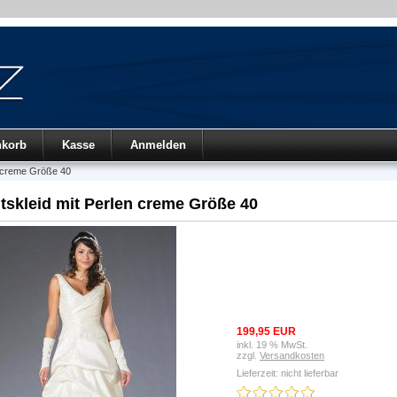
nkorb
Kasse
Anmelden
n creme Größe 40
tskleid mit Perlen creme Größe 40
199,95 EUR
inkl. 19 % MwSt.
zzgl.
Versandkosten
Lieferzeit: nicht lieferbar