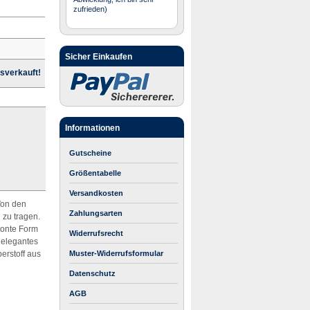
zufrieden)
Sicher Einkaufen
sverkauft!
Informationen
Gutscheine
Größentabelle
Versandkosten
Von den
Zahlungsarten
 zu tragen.
tonte Form
Widerrufsrecht
 elegantes
berstoff aus
Muster-Widerrufsformular
Datenschutz
AGB