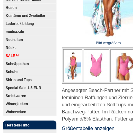
Hosen
Kostüme und Zweiteiler
Lederbekleidung
modeaz.de
Neuheiten
Bild vergrößern
Röcke
SALE %
Schnäppchen
Schuhe
Shirts und Tops
Special Sale 1-5 EUR
Angesagter Beach-Partner mit Sc
Strickwaren
femininen Raffungen und Zierrin
und eingearbeiteten Softcups 
Winterjacken
Bauchweg-Futter. Im Rücken nor
Wohnwelten
Polyamid/8% Elasthan. Futter 
Hersteller Info
Größentabelle anzeigen