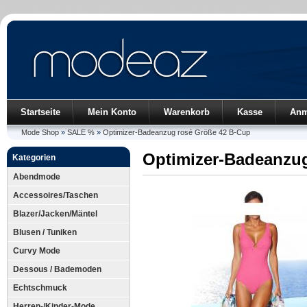
Startseite
Mein Konto
Warenkorb
Kasse
Anm
Mode Shop
»
SALE %
»
Optimizer-Badeanzug rosé Größe 42 B-Cup
Optimizer-Badeanzu
Kategorien
Abendmode
Accessoires/Taschen
Blazer/Jacken/Mäntel
Blusen / Tuniken
Curvy Mode
Dessous / Bademoden
Echtschmuck
Herren-/Kinder-Mode