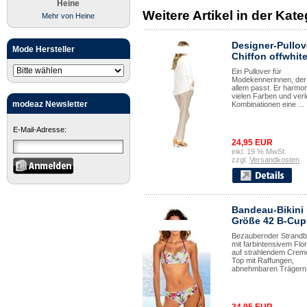
Heine
Weitere Artikel in der Kat
Mehr von Heine
Designer-Pullov
Mode Hersteller
Chiffon offwhite
Ein Pullover für
Modekennerinnen, der 
allem passt. Er harmon
vielen Farben und verle
modeaz Newsletter
Kombinationen eine ...
E-Mail-Adresse:
24,95 EUR
inkl. 19 % MwSt.
zzgl.
Versandkosten
Bandeau-Bikini
Größe 42 B-Cup
Bezaubernder Strandbe
mit farbintensivem Flor
auf strahlendem Crem
Top mit Raffungen,
abnehmbaren Trägern 