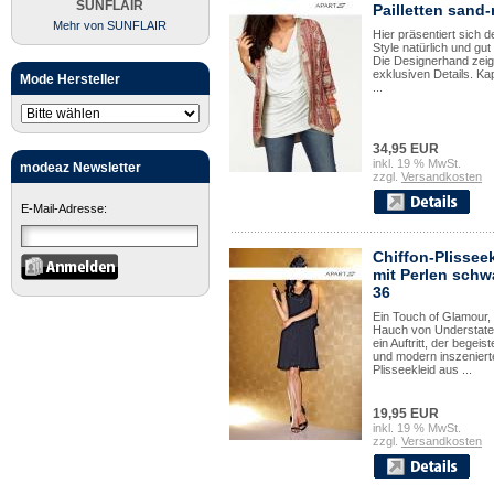
SUNFLAIR
Pailletten sand-
Mehr von SUNFLAIR
Hier präsentiert sich 
Style natürlich und gut
Die Designerhand zeigt
exklusiven Details. Ka
Mode Hersteller
...
34,95 EUR
inkl. 19 % MwSt.
modeaz Newsletter
zzgl.
Versandkosten
E-Mail-Adresse:
Chiffon-Plissee
mit Perlen schwa
36
Ein Touch of Glamour, 
Hauch von Understate
ein Auftritt, der begeist
und modern inszeniert
Plisseekleid aus ...
19,95 EUR
inkl. 19 % MwSt.
zzgl.
Versandkosten