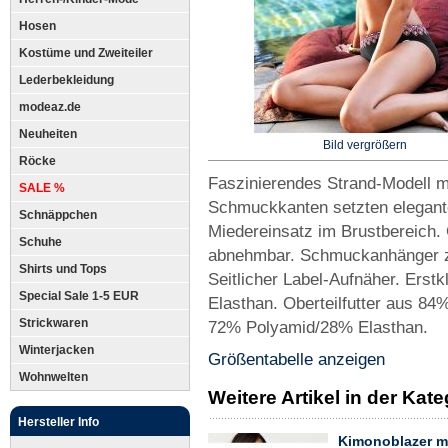
Hosen
Kostüme und Zweiteiler
Lederbekleidung
modeaz.de
Neuheiten
Bild vergrößern
Röcke
Faszinierendes Strand-Modell m
SALE %
Schmuckkanten setzten elegante
Schnäppchen
Miedereinsatz im Brustbereich.
Schuhe
abnehmbar. Schmuckanhänger z
Shirts und Tops
Seitlicher Label-Aufnäher. Ers
Special Sale 1-5 EUR
Elasthan. Oberteilfutter aus 8
Strickwaren
72% Polyamid/28% Elasthan.
Winterjacken
Größentabelle anzeigen
Wohnwelten
Weitere Artikel in der Ka
Hersteller Info
Kimonoblazer m