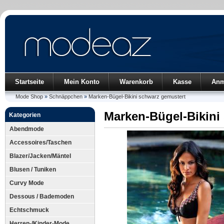
Startseite
Mein Konto
Warenkorb
Kasse
Anm
Mode Shop
»
Schnäppchen
»
Marken-Bügel-Bikini schwarz gemustert
Marken-Bügel-Bikini
Kategorien
Abendmode
Accessoires/Taschen
Blazer/Jacken/Mäntel
Blusen / Tuniken
Curvy Mode
Dessous / Bademoden
Echtschmuck
Herren-/Kinder-Mode