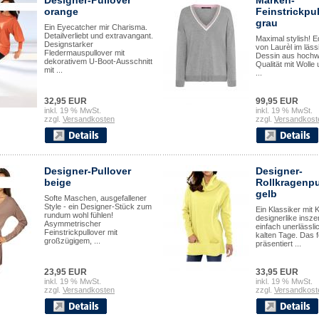
Designer-Pullover
Marken-
orange
Feinstrickpu
grau
Ein Eyecatcher mir Charisma.
Detailverliebt und extravangant.
Maximal stylish! E
Designstarker
von Laurèl im lässi
Fledermauspullover mit
Dessin aus hochw
dekorativem U-Boot-Ausschnitt
Qualität mit Wolle
mit ...
...
32,95 EUR
99,95 EUR
inkl. 19 % MwSt.
inkl. 19 % MwSt.
zzgl.
Versandkosten
zzgl.
Versandkost
Designer-Pullover
Designer-
beige
Rollkragenpu
gelb
Softe Maschen, ausgefallener
Style - ein Designer-Stück zum
Ein Klassiker mit 
rundum wohl fühlen!
designerlike insze
Asymmetrischer
einfach unerlässlic
Feinstrickpullover mit
kalten Tage. Das 
großzügigem, ...
präsentiert ...
23,95 EUR
33,95 EUR
inkl. 19 % MwSt.
inkl. 19 % MwSt.
zzgl.
Versandkosten
zzgl.
Versandkost