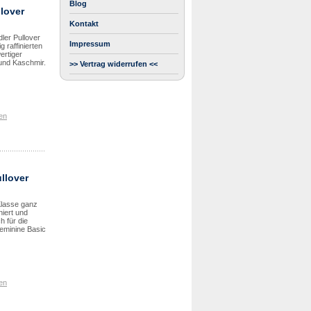
Blog
llover
Kontakt
dler Pullover
Impressum
g raffinierten
ertiger
 und Kaschmir.
>> Vertrag widerrufen <<
en
llover
Klasse ganz
niert und
h für die
feminine Basic
en