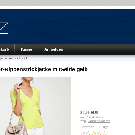
nkorb
Kasse
Anmelden
jacke mitSeide gelb
r-Rippenstrickjacke mitSeide gelb
30,95 EUR
inkl. 19 % MwSt.
zzgl.
Versandkosten
Lieferzeit: 3-4 Tage