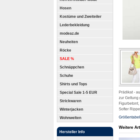
Hosen
Kostüme und Zweiteiler
Lederbekleidung
modeaz.de
Neuheiten
Röcke
SALE %
Schnäppchen
Schuhe
Shirts und Tops
Prädikat - a
Special Sale 1-5 EUR
zur Geltung
Strickwaren
Figurbetont,
Softer Ripp
Winterjacken
Größentabel
Wohnwelten
Weitere Art
Hersteller Info