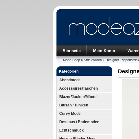
Startseite
Mein Konto
Ware
Mode Shop
»
Strickwaren
»
Designer-Rippenstrick
Designe
Kategorien
Abendmode
Accessoires/Taschen
Blazer/Jacken/Mäntel
Blusen / Tuniken
Curvy Mode
Dessous / Bademoden
Echtschmuck
Herren-/Kinder-Mode