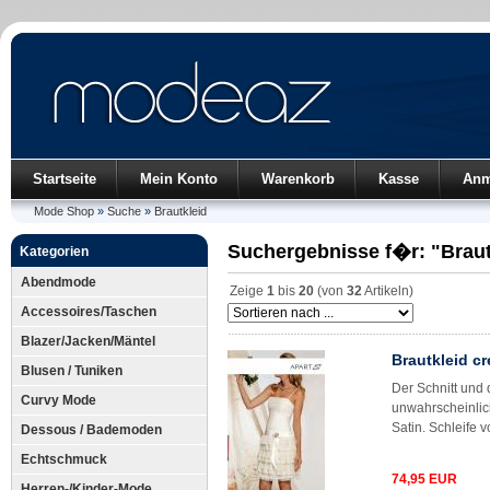
Startseite
Mein Konto
Warenkorb
Kasse
Anm
Mode Shop
»
Suche
»
Brautkleid
Suchergebnisse f�r: "Braut
Kategorien
Abendmode
Zeige
1
bis
20
(von
32
Artikeln)
Accessoires/Taschen
Blazer/Jacken/Mäntel
Brautkleid cr
Blusen / Tuniken
Der Schnitt und 
Curvy Mode
unwahrscheinlich
Satin. Schleife v
Dessous / Bademoden
Echtschmuck
74,95 EUR
Herren-/Kinder-Mode