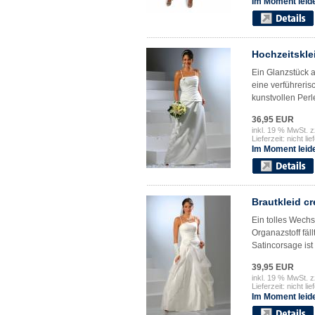
Im Moment leide
Hochzeitskle
Ein Glanzstück a
eine verführeris
kunstvollen Perle
36,95 EUR
inkl. 19 % MwSt. z
Lieferzeit: nicht lie
Im Moment leide
Brautkleid c
Ein tolles Wechs
Organazstoff fäl
Satincorsage ist
39,95 EUR
inkl. 19 % MwSt. z
Lieferzeit: nicht lie
Im Moment leide