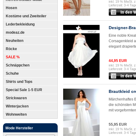
inkl. 19 % MwSt. z
Lieferzeit: 3-4 Tag
Hosen
Kostüme und Zweiteiler
Lederbekleidung
Designer-Bra
modeaz.de
Eine noble Krea
Neuheiten
Corsagenkleid au
elegant drapiert
Röcke
SALE %
44,95 EUR
Schnäppchen
inkl. 19 % MwSt. z
Lieferzeit: 3-4 Tag
Schuhe
Shirts und Tops
Special Sale 1-5 EUR
Brautkleid c
Strickwaren
Märchenhaftes Br
die schönsten M
Winterjacken
mit vorgeformten
Wohnwelten
55,95 EUR
Mode Hersteller
inkl. 19 % MwSt. z
Lieferzeit: 3-4 Tag