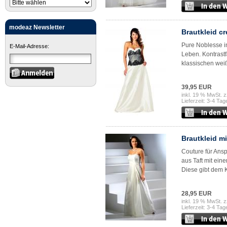
modeaz Newsletter
Brautkleid c
Pure Noblesse i
E-Mail-Adresse:
Leben. Kontrastf
klassischen weiß!
39,95 EUR
inkl. 19 % MwSt. z
Lieferzeit: 3-4 Tag
Brautkleid m
Couture für Ansp
aus Taft mit ein
Diese gibt dem Kl
28,95 EUR
inkl. 19 % MwSt. z
Lieferzeit: 3-4 Tag