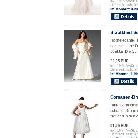
inkl. 19 % MwSt. z
Lieferzeit: nicht lie
Im Moment leide
Brautkleid-Se
Hochelegante Tr
edel mit Liebe f
Struktur! Die Cor
32,95 EUR
inkl. 19 % MwSt. z
Lieferzeit: nicht lie
Im Moment leide
Corsagen-Bra
Hinreißend eleg
schön in Szene ge
fließend in den 
91,95 EUR
inkl. 19 % MwSt. z
Lieferzeit: nicht lie