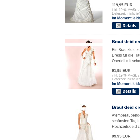
119,95 EUR
inkl. 19 % MwSt. z
Lieferzeit: nicht lie
Im Moment leide
Brautkleid c
Ein Brautkleid z
Dress für die Ha
Oberteil mit sch
91,95 EUR
inkl. 19 % MwSt. z
Lieferzeit: nicht lie
Im Moment leide
Brautkleid c
Atemberaubender
schönsten Tag im
Hochzeitskleid z
99,95 EUR