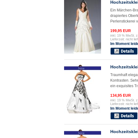
Hochzeitskle
Ein Märchen-Bra
drapiertes Obert
Perlenstickerei ve
199,95 EUR
inkl. 19 % MwSt. z
Lieferzeit: nicht lie
Im Moment leide
Hochzeitskle
Traumhaft elega
Kontrasten. Sehr
ein exquisites T
134,95 EUR
inkl. 19 % MwSt. z
Lieferzeit: nicht lie
Im Moment leide
Hochzeitskle